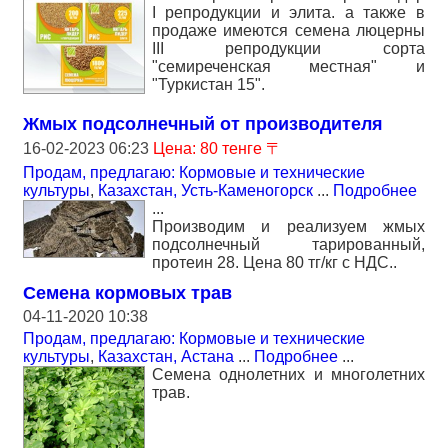
І репродукции и элита. а также в
продаже имеются семена люцерны
ІІІ репродукции сорта
"семиреченская местная" и
"Туркистан 15".
Жмых подсолнечный от производителя
16-02-2023 06:23
Цена: 80 тенге 〒
Продам, предлагаю: Кормовые и технические
культуры
,
Казахстан, Усть-Каменогорск
...
Подробнее
...
Производим и реализуем жмых
подсолнечный тарированный,
протеин 28. Цена 80 тг/кг с НДС..
Семена кормовых трав
04-11-2020 10:38
Продам, предлагаю: Кормовые и технические
культуры
,
Казахстан, Астана
...
Подробнее
...
Семена однолетних и многолетних
трав.