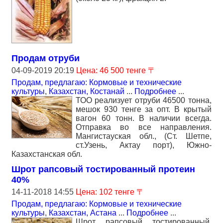
Продам отруби
04-09-2019 20:19
Цена: 46 500 тенге 〒
Продам, предлагаю: Кормовые и технические
культуры
,
Казахстан, Костанай
...
Подробнее
...
ТОО реализует отруби 46500 тонна,
мешок 930 тенге за опт. В крытый
вагон 60 тонн. В наличии всегда.
Отправка во все направления.
Мангистауская обл., (Ст. Шетпе,
ст.Узень, Актау порт), Южно-
Казахстанская обл.
Шрот рапсовый тостированный протеин
40%
14-11-2018 14:55
Цена: 102 тенге 〒
Продам, предлагаю: Кормовые и технические
культуры
,
Казахстан, Астана
...
Подробнее
...
Шрот рапсовый тостированный,