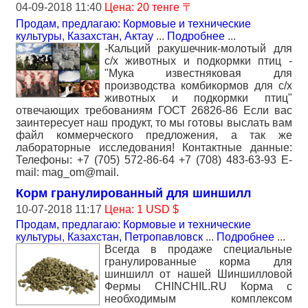
04-09-2018 11:40
Цена: 20 тенге 〒
Продам, предлагаю: Кормовые и технические
культуры
,
Казахстан, Актау
...
Подробнее
...
-Кальций ракушечник-молотый для
с/х животных и подкормки птиц -
"Мука известняковая для
производства комбикормов для с/х
животных и подкормки птиц"
отвечающих требованиям ГОСТ 26826-86 Если вас
заинтересует наш продукт, то мы готовы выслать вам
файл коммерческого предложения, а так же
лабораторные исследования! Контактные данные:
Телефоны: +7 (705) 572-86-64 +7 (708) 483-63-93 E-
mail: mag_om@mail.
Корм гранулированный для шиншилл
10-07-2018 11:17
Цена: 1 USD $
Продам, предлагаю: Кормовые и технические
культуры
,
Казахстан, Петропавловск
...
Подробнее
...
Всегда в продаже специальные
гранулированные корма для
шиншилл от нашей Шиншилловой
Фермы CHINCHIL.RU Корма с
необходимым комплексом