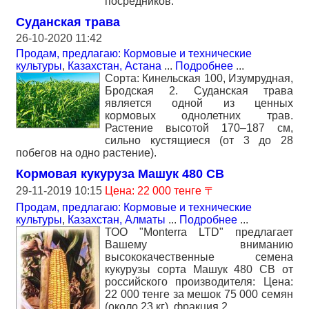
посредников.
Суданская трава
26-10-2020 11:42
Продам, предлагаю: Кормовые и технические
культуры
,
Казахстан, Астана
...
Подробнее
...
Сорта: Кинельская 100, Изумрудная,
Бродская 2. Суданская трава
является одной из ценных
кормовых однолетних трав.
Растение высотой 170–187 см,
сильно кустящиеся (от 3 до 28
побегов на одно растение).
Кормовая кукуруза Машук 480 СВ
29-11-2019 10:15
Цена: 22 000 тенге 〒
Продам, предлагаю: Кормовые и технические
культуры
,
Казахстан, Алматы
...
Подробнее
...
ТОО "Monterra LTD" предлагает
Вашему вниманию
высококачественные семена
кукурузы сорта Машук 480 СВ от
российского производителя: Цена:
22 000 тенге за мешок 75 000 семян
(около 23 кг), фракция 2.