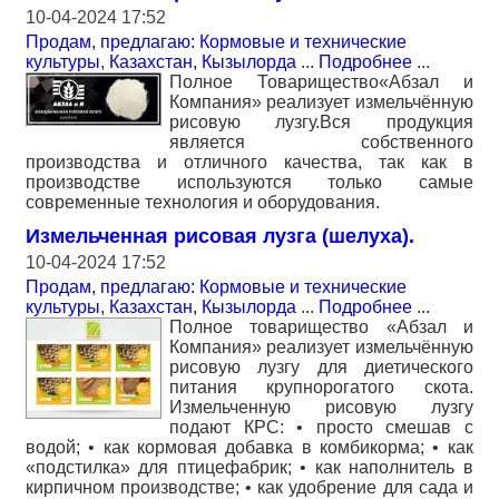
10-04-2024 17:52
Продам, предлагаю: Кормовые и технические
культуры
,
Казахстан, Кызылорда
...
Подробнее
...
Полное Товарищество«Абзал и
Компания» реализует измельчённую
рисовую лузгу.Вся продукция
является собственного
производства и отличного качества, так как в
производстве используются только самые
современные технология и оборудования.
Измельченная рисовая лузга (шелуха).
10-04-2024 17:52
Продам, предлагаю: Кормовые и технические
культуры
,
Казахстан, Кызылорда
...
Подробнее
...
Полное товарищество «Абзал и
Компания» реализует измельчённую
рисовую лузгу для диетического
питания крупнорогатого скота.
Измельченную рисовую лузгу
подают КРС: • просто смешав с
водой; • как кормовая добавка в комбикорма; • как
«подстилка» для птицефабрик; • как наполнитель в
кирпичном производстве; • как удобрение для сада и