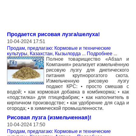
Продается рисовая лузга/шелуха!
10-04-2024 17:51
Продам, предлагаю: Кормовые и технические
культуры
,
Казахстан, Кызылорда
...
Подробнее
...
Полное товарищество «Абзал и
Компания» реализует измельчённую
рисовую лузгу для диетического
питания крупнорогатого скота.
Измельченную рисовую лузгу
подают КРС: • просто смешав с
водой; • как кормовая добавка в комбикорма; • как
«подстилка» для птицефабрик; • как наполнитель в
кирпичном производстве; • как удобрение для сада и
огорода; • в химической промышленности.
Рисовая лузга (измельченная)!
10-04-2024 17:50
Продам, предлагаю: Кормовые и технические