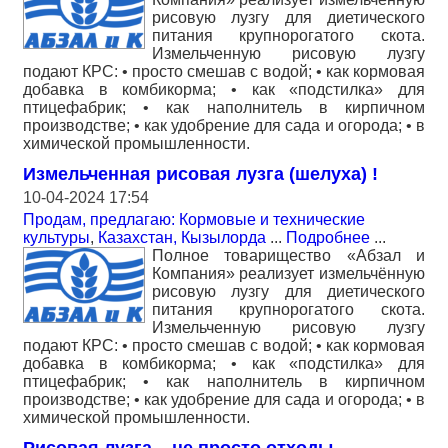
рисовую лузгу для диетического
питания крупнорогатого скота.
Измельченную рисовую лузгу
подают КРС: • просто смешав с водой; • как кормовая
добавка в комбикорма; • как «подстилка» для
птицефабрик; • как наполнитель в кирпичном
производстве; • как удобрение для сада и огорода; • в
химической промышленности.
Измельченная рисовая лузга (шелуха) !
10-04-2024 17:54
Продам, предлагаю: Кормовые и технические
культуры
,
Казахстан, Кызылорда
...
Подробнее
...
Полное товарищество «Абзал и
Компания» реализует измельчённую
рисовую лузгу для диетического
питания крупнорогатого скота.
Измельченную рисовую лузгу
подают КРС: • просто смешав с водой; • как кормовая
добавка в комбикорма; • как «подстилка» для
птицефабрик; • как наполнитель в кирпичном
производстве; • как удобрение для сада и огорода; • в
химической промышленности.